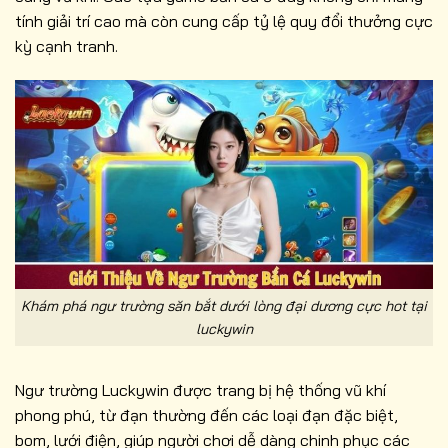
tính giải trí cao mà còn cung cấp tỷ lệ quy đổi thưởng cực
kỳ cạnh tranh.
Khám phá ngư trường săn bắt dưới lòng đại dương cực hot tại
luckywin
Ngư trường Luckywin được trang bị hệ thống vũ khí
phong phú, từ đạn thường đến các loại đạn đặc biệt,
bom, lưới điện, giúp người chơi dễ dàng chinh phục các