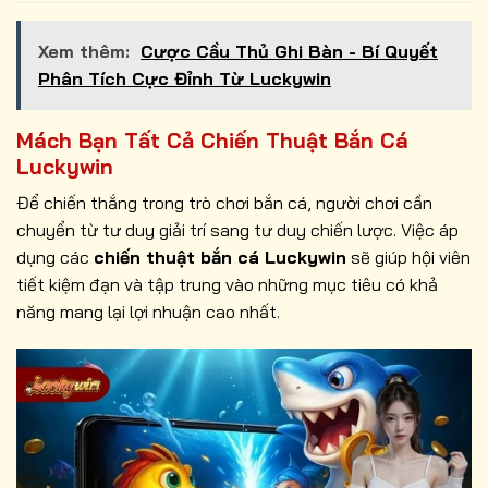
Xem thêm:
Cược Cầu Thủ Ghi Bàn - Bí Quyết
Phân Tích Cực Đỉnh Từ Luckywin
Mách Bạn Tất Cả Chiến Thuật Bắn Cá
Luckywin
Để chiến thắng trong trò chơi bắn cá, người chơi cần
chuyển từ tư duy giải trí sang tư duy chiến lược. Việc áp
dụng các
chiến thuật bắn cá Luckywin
sẽ giúp hội viên
tiết kiệm đạn và tập trung vào những mục tiêu có khả
năng mang lại lợi nhuận cao nhất.