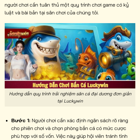
người chơi cần tuân thủ một quy trình chơi game có kỷ
luật và bài bản tại sân chơi của chúng tôi.
Hướng dẫn quy trình trải nghiệm săn cá đại dương đơn giản
tại Luckywin
Bước 1:
Người chơi cần xác định ngân sách rõ ràng
cho phiên chơi và chọn phòng bắn cá có mức cược
phù hợp với số vốn. Việc này giúp hội viên tránh tình