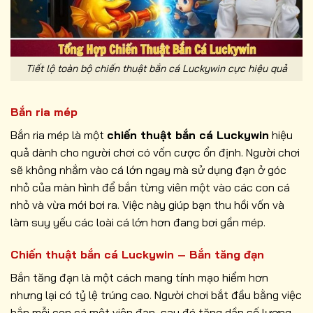
Tiết lộ toàn bộ chiến thuật bắn cá Luckywin cực hiệu quả
Bắn ria mép
Bắn ria mép là một
chiến thuật bắn cá Luckywin
hiệu
quả dành cho người chơi có vốn cược ổn định. Người chơi
sẽ không nhắm vào cá lớn ngay mà sử dụng đạn ở góc
nhỏ của màn hình để bắn từng viên một vào các con cá
nhỏ và vừa mới bơi ra. Việc này giúp bạn thu hồi vốn và
làm suy yếu các loài cá lớn hơn đang bơi gần mép.
Chiến thuật bắn cá Luckywin – Bắn tăng đạn
Bắn tăng đạn là một cách mang tính mạo hiểm hơn
nhưng lại có tỷ lệ trúng cao. Người chơi bắt đầu bằng việc
bắn mỗi con cá một viên đạn, sau đó tăng dần số lượng