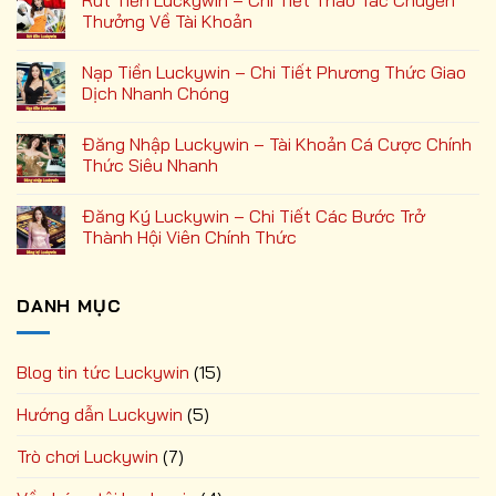
Thưởng Về Tài Khoản
Nạp Tiền Luckywin – Chi Tiết Phương Thức Giao
Dịch Nhanh Chóng
Đăng Nhập Luckywin – Tài Khoản Cá Cược Chính
Thức Siêu Nhanh
Đăng Ký Luckywin – Chi Tiết Các Bước Trở
Thành Hội Viên Chính Thức
DANH MỤC
Blog tin tức Luckywin
(15)
Hướng dẫn Luckywin
(5)
Trò chơi Luckywin
(7)