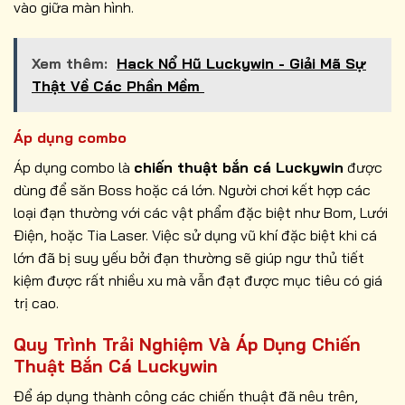
vào giữa màn hình.
Xem thêm:
Hack Nổ Hũ Luckywin - Giải Mã Sự
Thật Về Các Phần Mềm
Áp dụng combo
Áp dụng combo là
chiến thuật bắn cá Luckywin
được
dùng để săn Boss hoặc cá lớn. Người chơi kết hợp các
loại đạn thường với các vật phẩm đặc biệt như Bom, Lưới
Điện, hoặc Tia Laser. Việc sử dụng vũ khí đặc biệt khi cá
lớn đã bị suy yếu bởi đạn thường sẽ giúp ngư thủ tiết
kiệm được rất nhiều xu mà vẫn đạt được mục tiêu có giá
trị cao.
Quy Trình Trải Nghiệm Và Áp Dụng Chiến
Thuật Bắn Cá Luckywin
Để áp dụng thành công các chiến thuật
đã nêu trên,