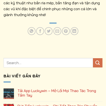
các kỹ thuật như bắn ria mép, bắn tăng đạn và tận dụng
các vũ khí đặc biệt để chinh phục những con cá lớn và
giành thưởng khủng nhé!
BÀI VIẾT GẦN ĐÂY
Tải App Luckywin – Mở Lối Mọi Thao Tác Trong
Tầm Tay
Rút Tiền Luckywin – Chi Tiết Thao Tác Chuyển