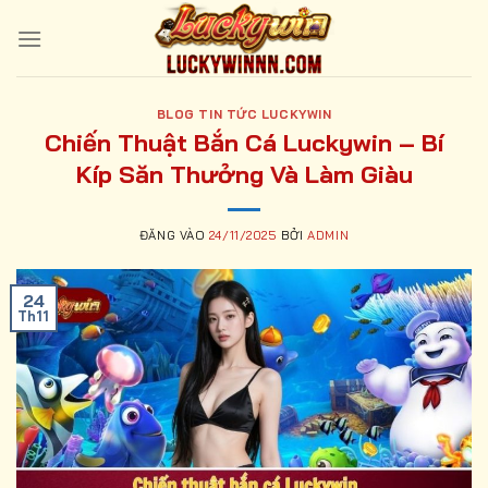
Bỏ
qua
nội
dung
BLOG TIN TỨC LUCKYWIN
Chiến Thuật Bắn Cá Luckywin – Bí
Kíp Săn Thưởng Và Làm Giàu
ĐĂNG VÀO
24/11/2025
BỞI
ADMIN
24
Th11