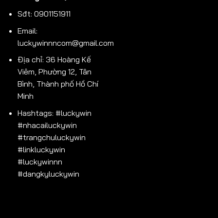
Sđt: 0901151911
Email:
luckywinnncom@gmail.com
Địa chỉ: 36 Hoàng Kế
Viêm, Phường 12, Tân
Bình, Thành phố Hồ Chí
Minh
Hashtags: #luckywin
#nhacailuckywin
#trangchuluckywin
#linkluckywin
#luckywinnn
#dangkyluckywin