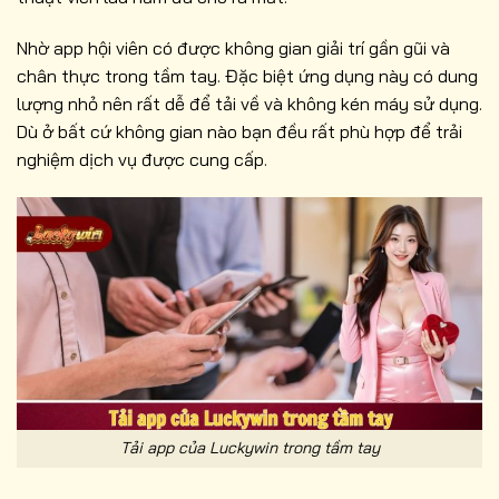
Nhờ app hội viên có được không gian giải trí gần gũi và
chân thực trong tầm tay. Đặc biệt ứng dụng này có dung
lượng nhỏ nên rất dễ để tải về và không kén máy sử dụng.
Dù ở bất cứ không gian nào bạn đều rất phù hợp để trải
nghiệm dịch vụ được cung cấp.
Tải app của Luckywin trong tầm tay