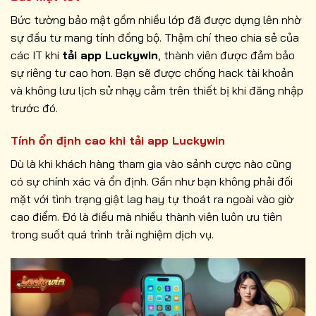
Bức tường bảo mật gồm nhiều lớp đã được dựng lên nhờ
sự đầu tư mang tính đồng bộ. Thậm chí theo chia sẻ của
các IT khi
tải app Luckywin
, thành viên được đảm bảo
sự riêng tư cao hơn. Bạn sẽ được chống hack tài khoản
và không lưu lịch sử nhạy cảm trên thiết bị khi đăng nhập
trước đó.
Tính ổn định cao khi tải app Luckywin
Dù là khi khách hàng tham gia vào sảnh cược nào cũng
có sự chính xác và ổn định. Gần như bạn không phải đối
mặt với tình trạng giật lag hay tự thoát ra ngoài vào giờ
cao điểm. Đó là điều mà nhiều thành viên luôn ưu tiên
trong suốt quá trình trải nghiệm dịch vụ.