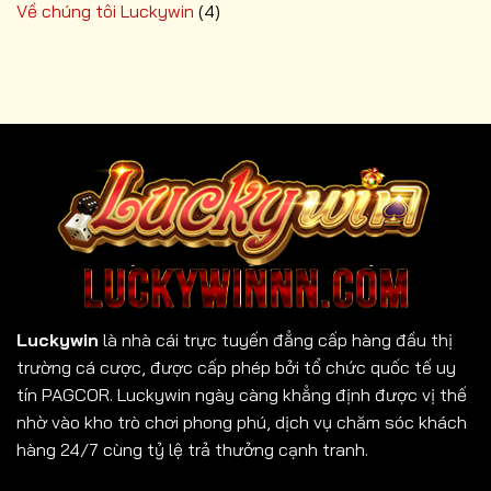
Về chúng tôi Luckywin
(4)
Luckywin
là nhà cái trực tuyến đẳng cấp hàng đầu thị
trường cá cược, được cấp phép bởi tổ chức quốc tế uy
tín PAGCOR. Luckywin ngày càng khẳng định được vị thế
nhờ vào kho trò chơi phong phú, dịch vụ chăm sóc khách
hàng 24/7 cùng tỷ lệ trả thưởng cạnh tranh.