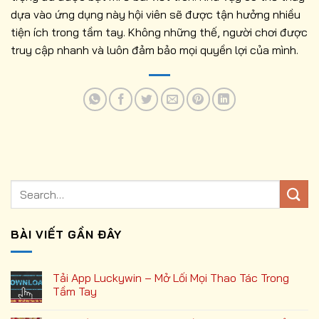
dựa vào ứng dụng này hội viên sẽ được tận hưởng nhiều
tiện ích trong tầm tay. Không những thế, người chơi được
truy cập nhanh và luôn đảm bảo mọi quyền lợi của mình.
BÀI VIẾT GẦN ĐÂY
Tải App Luckywin – Mở Lối Mọi Thao Tác Trong
Tầm Tay