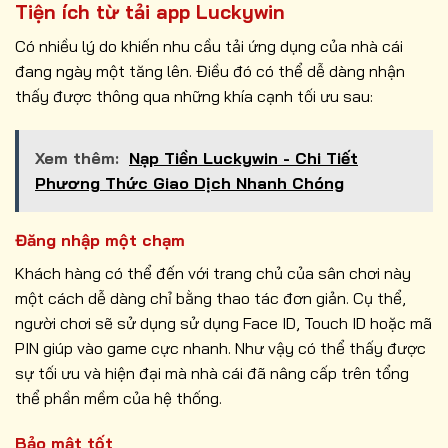
Tiện ích từ tải app Luckywin
Có nhiều lý do khiến nhu cầu tải ứng dụng của nhà cái
đang ngày một tăng lên. Điều đó có thể dễ dàng nhận
thấy được thông qua những khía cạnh tối ưu sau:
Xem thêm:
Nạp Tiền Luckywin - Chi Tiết
Phương Thức Giao Dịch Nhanh Chóng
Đăng nhập một chạm
Khách hàng có thể đến với trang chủ của sân chơi này
một cách dễ dàng chỉ bằng thao tác đơn giản. Cụ thể,
người chơi sẽ sử dụng sử dụng Face ID, Touch ID hoặc mã
PIN giúp vào game cực nhanh. Như vậy có thể thấy được
sự tối ưu và hiện đại mà nhà cái đã nâng cấp trên tổng
thể phần mềm của hệ thống.
Bảo mật tốt