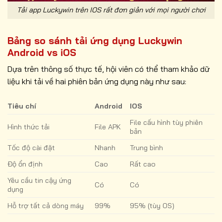
Tải app Luckywin trên IOS rất đơn giản với mọi người chơi
Bảng so sánh tải ứng dụng Luckywin
Android vs iOS
Dựa trên thông số thực tế, hội viên có thể tham khảo dữ
liệu khi tải về hai phiên bản ứng dụng này như sau:
Tiêu chí
Android
IOS
File cấu hình tùy phiên
Hình thức tải
File APK
bản
Tốc độ cài đặt
Nhanh
Trung bình
Độ ổn định
Cao
Rất cao
Yêu cầu tin cậy ứng
Có
Có
dụng
Hỗ trợ tất cả dòng máy
99%
95% (tùy OS)