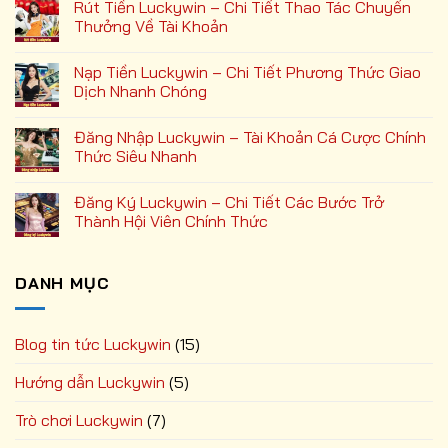
Rút Tiền Luckywin – Chi Tiết Thao Tác Chuyển
Thưởng Về Tài Khoản
Nạp Tiền Luckywin – Chi Tiết Phương Thức Giao
Dịch Nhanh Chóng
Đăng Nhập Luckywin – Tài Khoản Cá Cược Chính
Thức Siêu Nhanh
Đăng Ký Luckywin – Chi Tiết Các Bước Trở
Thành Hội Viên Chính Thức
DANH MỤC
Blog tin tức Luckywin
(15)
Hướng dẫn Luckywin
(5)
Trò chơi Luckywin
(7)