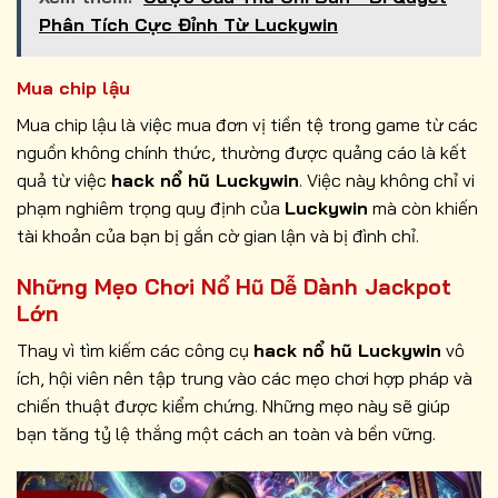
Phân Tích Cực Đỉnh Từ Luckywin
Mua chip lậu
Mua chip lậu là việc mua đơn vị tiền tệ trong game từ các
nguồn không chính thức, thường được quảng cáo là kết
quả từ việc
hack nổ hũ Luckywin
. Việc này không chỉ vi
phạm nghiêm trọng quy định của
Luckywin
mà còn khiến
tài khoản của bạn bị gắn cờ gian lận và bị đình chỉ.
Những Mẹo Chơi Nổ Hũ Dễ Dành Jackpot
Lớn
Thay vì tìm kiếm các công cụ
hack nổ hũ Luckywin
vô
ích, hội viên nên tập trung vào các mẹo chơi hợp pháp và
chiến thuật được kiểm chứng. Những mẹo này sẽ giúp
bạn tăng tỷ lệ thắng một cách an toàn và bền vững.