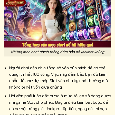
Những mẹo chơi chính thống đảm bảo nổ jackpot khủng
Người chơi cần chia tổng số vốn của mình để có thể
quay ít nhất 100 vòng. Việc này đảm bảo bạn đủ kiên
nhẫn để chờ đợi máy Slot vào chu kỳ nhả thưởng mà
không bị hết vốn giữa chừng.
Hội viên phải luôn đặt cược ở mức tối đa số dòng cược
mà game Slot cho phép. Đây là điều kiện bắt buộc để
có cơ hội trúng giải Jackpot lũy tiến, ngay cả khi bạn