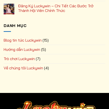
Đăng Ký Luckywin – Chi Tiết Các Bước Trở
Thành Hội Viên Chính Thức
DANH MỤC
Blog tin tức Luckywin
(15)
Hướng dẫn Luckywin
(5)
Trò chơi Luckywin
(7)
Về chúng tôi Luckywin
(4)