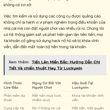
không có cơ sở.
Việc tìm kiếm và sử dụng các công cụ được quảng cáo
không chỉ là hành vi vi phạm nghiêm trọng điều khoản của
nhà cái mà còn đặt người chơi vào nhiều rủi ro. Chúng tôi
có hệ thống giám sát và phát hiện gian lận tiên tiến, mọi
tài khoản cố gắng sử dụng hack nổ hũ sẽ bị khóa vĩnh
viễn, dẫn đến mất toàn bộ tiền trong tài khoản.
Xem thêm:
Tiến Lên Miền Bắc: Hướng Dẫn Chi
Tiết Và chiến thuật Hay Từ Luckywin
Hình Thức
Nguy Cơ Đối Với
Hậu Quả Tại
Lừa Đảo
Người Chơi
Luckywin
Phần mềm dự
Mất tiền mua tool,
Khóa tài khoản vĩnh
đoán
nhiễm virus
viễn
Cung cấp tài
Rò rỉ thông tin cá
Mất tiền, mất quyền