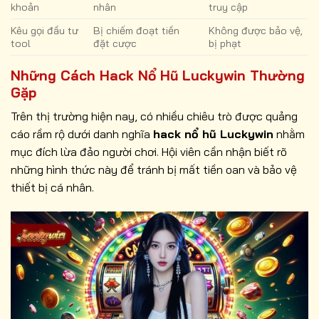
khoản
nhân
truy cập
Kêu gọi đầu tư
Bị chiếm đoạt tiền
Không được bảo vệ,
tool
đặt cược
bị phạt
Những Cách Hack Nổ Hũ Luckywin Thường
Gặp
Trên thị trường hiện nay, có nhiều chiêu trò được quảng
cáo rầm rộ dưới danh nghĩa
hack nổ hũ Luckywin
nhằm
mục đích lừa đảo người chơi. Hội viên cần nhận biết rõ
những hình thức này để tránh bị mất tiền oan và bảo vệ
thiết bị cá nhân.