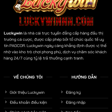
Luckywin
là nhà cái trực tuyến đẳng cấp hàng đầu thị
trường cá cược, được cấp phép bởi tổ chức quốc tế uy
tín PAGCOR. Luckywin ngày càng khẳng định được vị thế
nhờ vào kho trò chơi phong phú, dịch vụ chăm sóc khách
hàng 24/7 cùng tỷ lệ trả thưởng cạnh tranh.
VỀ CHÚNG TÔI
HƯỚNG DẪN
Giới thiệu Luckywin
Đăng ký
Điều khoản điều kiện
Đăng nhập